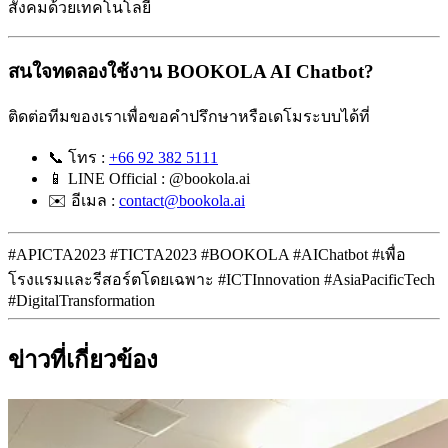
สังคมด้วยเทคโนโลยี
สนใจทดลองใช้งาน BOOKOLA AI Chatbot?
ติดต่อทีมของเราเพื่อขอคำปรึกษาหรือเดโมระบบได้ที่
📞 โทร :
+66 92 382 5111
📱 LINE Official : @bookola.ai
✉️ อีเมล :
contact@bookola.ai
#APICTA2023
#TICTA2023
#BOOKOLA
#AIChatbot
#เพื่อ
โรงแรมและรีสอร์ตโดยเฉพาะ
#ICTInnovation
#AsiaPacificTech
#DigitalTransformation
ข่าวที่เกี่ยวข้อง