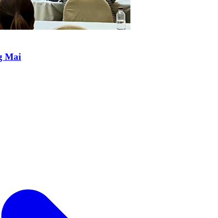
g Mai